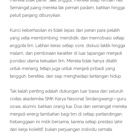
mereka tidak panik. Saat unggul, mereka tetap rendah hati.
Semangat juang mereka tak pernah padam, bahkan hingga
peluit panjang dibunyikan.
Kunci keberhasilan ini tidak lepas dari peran para pelatih
yang setia membimbing, mendidik, dan memotivasi setiap
anggota tim. Latihan keras setiap sore, diskusi taktik hingga
malam, dan pembinaan karakter di luar lapangan menjadi
pondasi utama kekuatan tim. Mereka tidak hanya dilatih
untuk menang, tetapi juga untuk menjadi pribadi yang
tangguh, beretika, dan siap menghadapi tantangan hidup.
Tak kalah penting adalah dukungan luar biasa dari seluruh
civitas akademika SMK Karya Nasional Sindangwangi—guru,
siswa, alumni, bahkan orang tua. Doa dan semangat mereka
menjadi energi tambahan bagi tim di setiap pertandingan.
Kebanggaan ini milik bersama, karena setiap prestasi lahir
dari kerja kolektif, bukan perjuangan individu semata.