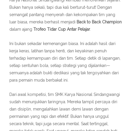
Karya Nasional Sindangwangi kembali menorehkan sejarah.
Bukan hanya sekali, tapi dua kali berturut-turut! Dengan
semangat pantang menyerah dan kekompakan tim yang
luar biasa, mereka berhasil menjadi
Back to Back Champion
dalam ajang
Trofeo Tidar Cup Antar Pelajar
.
Ini bukan sekadar kemenangan biasa. Ini adalah hasil dari
kerja keras, latihan tanpa henti, dan keyakinan penuh
terhadap kemampuan diri dan tim. Setiap detik di lapangan,
setiap sentuhan bola, setiap strategi yang dijalankan—
semuanya adalah bukti dedikasi yang tak tergoyahkan dari
para pemain muda berbakat ini.
Dari awal kompetisi, tim SMK Karya Nasional Sindangwangi
sudah menunjukkan taringnya. Mereka tampil percaya diri
dan disiplin, mengalahkan lawan demi lawan dengan
permainan yang rapi dan efektif. Bukan hanya unggul
secara teknik, tapi juga secara mental. Saat tertinggal,