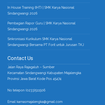
In House Training (IHT) | SMK Karya Nasional
Sindangwangi 2026
Pembagian Rapor Guru | SMK Karya Nasional
Sindangwangi 2026
Sinkronisasi Kurikulum SMK Karya Nasional
Sindangwangi Bersama PT Forit untuk Jurusan TKJ
Contact Us
Jalan Raya Rajagaluh – Sumber
Kecamatan Sindangwangi Kabupaten Majalengka
Provinsi Jawa Barat Kode Pos 45474
No telepon (0233)511506
Email karnasmajalengka@gmail.com