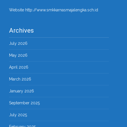
Website http://www.smkkarnasmajalengka.sch.id
Archives
July 2026
May 2026
April 2026
March 2026
January 2026
September 2025
July 2025
February 2025