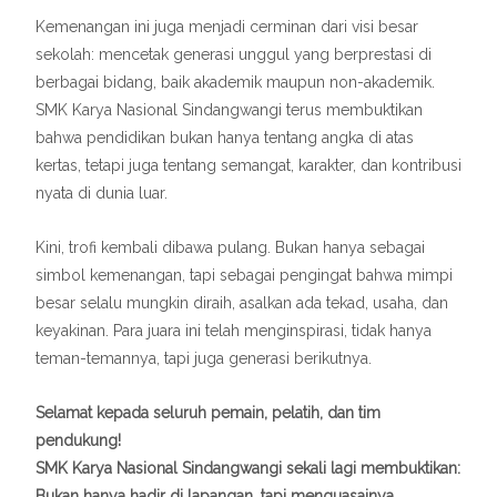
Kemenangan ini juga menjadi cerminan dari visi besar
sekolah: mencetak generasi unggul yang berprestasi di
berbagai bidang, baik akademik maupun non-akademik.
SMK Karya Nasional Sindangwangi terus membuktikan
bahwa pendidikan bukan hanya tentang angka di atas
kertas, tetapi juga tentang semangat, karakter, dan kontribusi
nyata di dunia luar.
Kini, trofi kembali dibawa pulang. Bukan hanya sebagai
simbol kemenangan, tapi sebagai pengingat bahwa mimpi
besar selalu mungkin diraih, asalkan ada tekad, usaha, dan
keyakinan. Para juara ini telah menginspirasi, tidak hanya
teman-temannya, tapi juga generasi berikutnya.
Selamat kepada seluruh pemain, pelatih, dan tim
pendukung!
SMK Karya Nasional Sindangwangi sekali lagi membuktikan:
Bukan hanya hadir di lapangan, tapi menguasainya.