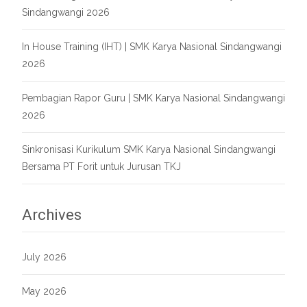
Sindangwangi 2026
In House Training (IHT) | SMK Karya Nasional Sindangwangi
2026
Pembagian Rapor Guru | SMK Karya Nasional Sindangwangi
2026
Sinkronisasi Kurikulum SMK Karya Nasional Sindangwangi
Bersama PT Forit untuk Jurusan TKJ
Archives
July 2026
May 2026