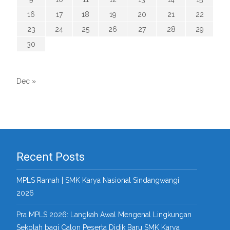
16
17
18
19
20
21
22
23
24
25
26
27
28
29
30
Dec »
Recent Posts
MPLS Ramah | SMK Karya Nasional Sindangwangi
2026
Pra MPLS 2026: Langkah Awal Mengenal Lingkungan
Sekolah bagi Calon Peserta Didik Baru SMK Karya