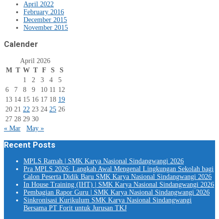
April 2022
February 2016
December 2015
November 2015
Calender
April 2026
M
T
W
T
F
S
S
1
2
3
4
5
6
7
8
9
10
11
12
13
14
15
16
17
18
19
20
21
22
23
24
25
26
27
28
29
30
« Mar
May »
Recent Posts
MPLS Ramah | SMK Karya Nasional Sindangwangi 2026
Pra MPLS 2026: Langkah Awal Mengenal Lingkungan Sekolah bagi
Calon Peserta Didik Baru SMK Karya Nasional Sindangwangi 2026
In House Training (IHT) | SMK Karya Nasional Sindangwangi 2026
Pembagian Rapor Guru | SMK Karya Nasional Sindangwangi 2026
Sinkronisasi Kurikulum SMK Karya Nasional Sindangwangi
Bersama PT Forit untuk Jurusan TKJ