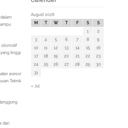
August 2026
i dalam
M
T
W
T
F
S
S
 mampu
1
2
3
4
5
6
7
8
9
 otomotif
10
11
12
13
14
15
16
 yang tinggi
17
18
19
20
21
22
23
24
25
26
27
28
29
30
31
batan asesor
rusan Teknik
« Jul
n tanggung
a dari