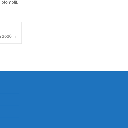
 otomotif.
un 2026
→