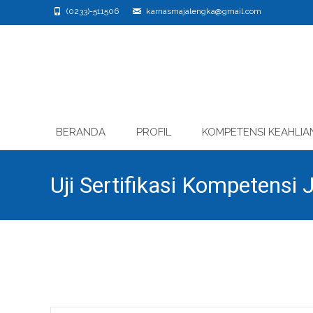
(0233)-511506
karnasmajalengka@gmail.com
Skip
BERANDA
PROFIL
KOMPETENSI KEAHLIA
to
content
Uji Sertifikasi Kompetens
Nasional Sindangwangi Ta