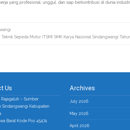
ja yang profesional, unggul, dan siap berkontribusi di dunia industri
gwangi
san Teknik Sepeda Motor (TSM) SMK Karya Nasional Sindangwangi Tah
t Us
Archives
a Rajagaluh – Sumber
July 2026
 Sindangwangi Kabupaten
a
May 2026
awa Barat Kode Pos 45474
April 2026