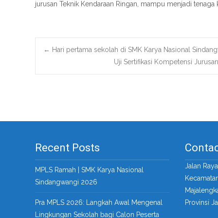
jurusan Teknik Kendaraan Ringan, mampu menjadi tenaga ker
Post
←
Hari pertama sekolah di SMK Karya Nasional Sindan
Uji Sertifikasi Kompetensi Juru
navigation
Recent Posts
Contac
Jalan Ray
MPLS Ramah | SMK Karya Nasional
Kecamatan
Sindangwangi 2026
Majalengk
Pra MPLS 2026: Langkah Awal Mengenal
Provinsi J
Lingkungan Sekolah bagi Calon Peserta