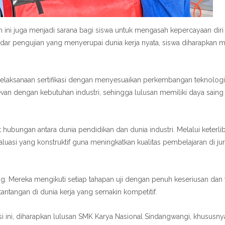
an ini juga menjadi sarana bagi siswa untuk mengasah kepercayaan dir
dar pengujian yang menyerupai dunia kerja nyata, siswa diharapkan
 pelaksanaan sertifikasi dengan menyesuaikan perkembangan teknologi
relevan dengan kebutuhan industri, sehingga lulusan memiliki daya saing
at hubungan antara dunia pendidikan dan dunia industri. Melalui keterli
uasi yang konstruktif guna meningkatkan kualitas pembelajaran di ju
ung. Mereka mengikuti setiap tahapan uji dengan penuh keseriusan da
tangan di dunia kerja yang semakin kompetitif.
si ini, diharapkan lulusan SMK Karya Nasional Sindangwangi, khususny