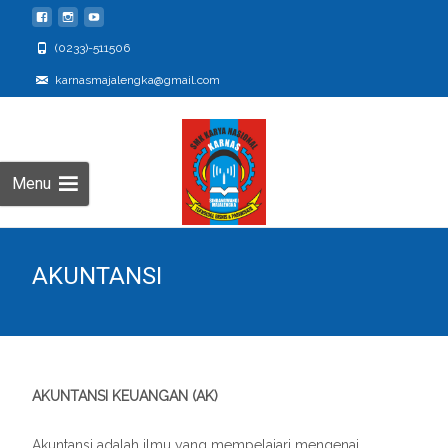
(0233)-511506
karnasmajalengka@gmail.com
Menu
AKUNTANSI
AKUNTANSI KEUANGAN (AK)
Akuntansi adalah ilmu yang mempelajari mengenai