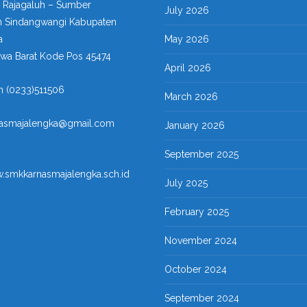
a Rajagaluh – Sumber
July 2026
 Sindangwangi Kabupaten
a
May 2026
awa Barat Kode Pos 45474
April 2026
n (0233)511506
March 2026
nasmajalengka@gmail.com
January 2026
September 2025
w.smkkarnasmajalengka.sch.id
July 2025
February 2025
November 2024
October 2024
September 2024