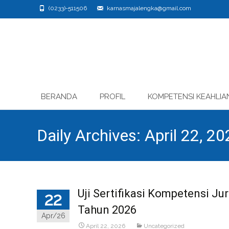
(0233)-511506
karnasmajalengka@gmail.com
Skip
BERANDA
PROFIL
KOMPETENSI KEAHLIA
to
content
Daily Archives: April 22, 2
Uji Sertifikasi Kompetensi J
22
Tahun 2026
Apr/26
April 22, 2026
Uncategorized