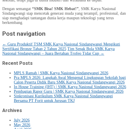
sekolah, tetapi juga di dunia industri dan wirausaha ke depan.
Dengan semangat
“SMK Bisa! SMK Hebat!”
, SMK Karya Nasional
Sindangwangi siap mencetak generasi muda yang terampil, profesional, dan
siap menghadapi tantangan dunia kerja maupun teknologi yang terus
berkembang.
Post navigation
←
Guru Produktif TSM SMK Karya Nasional Sindangwangi Mengikuti
Sertifikasi Bronze Tahap 2 Tahun 2025
Tim Sepak Bola SMK Karya
Nasional Sindangwangi – Juara Bertahan Trofeo Tidar Cup
→
Recent Posts
MPLS Ramah | SMK Karya Nasional Sindangwangi 2026
Pra MPLS 2026: Langkah Awal Mengenal Lingkungan Sekolah bagi
Calon Peserta Didik Baru SMK Karya Nasional Sindangwangi 2026
In House Training (IHT) | SMK Karya Nasional Sindangwangi 2026
Pembagian Rapor Guru | SMK Karya Nasional Sindangwangi 2026
Sinkronisasi Kurikulum SMK Karya Nasional Sindangwangi
Bersama PT Forit untuk Jurusan TKJ
Archives
July 2026
May 2026