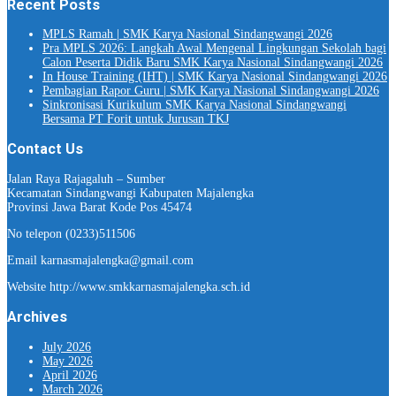
Recent Posts
MPLS Ramah | SMK Karya Nasional Sindangwangi 2026
Pra MPLS 2026: Langkah Awal Mengenal Lingkungan Sekolah bagi
Calon Peserta Didik Baru SMK Karya Nasional Sindangwangi 2026
In House Training (IHT) | SMK Karya Nasional Sindangwangi 2026
Pembagian Rapor Guru | SMK Karya Nasional Sindangwangi 2026
Sinkronisasi Kurikulum SMK Karya Nasional Sindangwangi
Bersama PT Forit untuk Jurusan TKJ
Contact Us
Jalan Raya Rajagaluh – Sumber
Kecamatan Sindangwangi Kabupaten Majalengka
Provinsi Jawa Barat Kode Pos 45474
No telepon (0233)511506
Email karnasmajalengka@gmail.com
Website http://www.smkkarnasmajalengka.sch.id
Archives
July 2026
May 2026
April 2026
March 2026