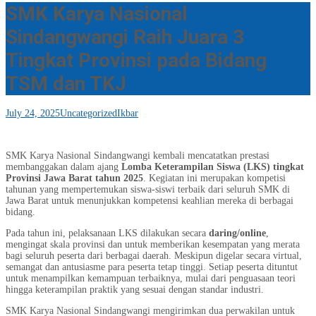
SMK Karya Nasional
Sindangwangi Raih Juara 3
Tingkat Provinsi pada Bidang
TSM dan TKJ
July 24, 2025
Uncategorized
Ikbar
SMK Karya Nasional Sindangwangi kembali mencatatkan prestasi
membanggakan dalam ajang
Lomba Keterampilan Siswa (LKS) tingkat
Provinsi Jawa Barat tahun 2025
. Kegiatan ini merupakan kompetisi
tahunan yang mempertemukan siswa-siswi terbaik dari seluruh SMK di
Jawa Barat untuk menunjukkan kompetensi keahlian mereka di berbagai
bidang.
Pada tahun ini, pelaksanaan LKS dilakukan secara
daring/online
,
mengingat skala provinsi dan untuk memberikan kesempatan yang merata
bagi seluruh peserta dari berbagai daerah. Meskipun digelar secara virtual,
semangat dan antusiasme para peserta tetap tinggi. Setiap peserta dituntut
untuk menampilkan kemampuan terbaiknya, mulai dari penguasaan teori
hingga keterampilan praktik yang sesuai dengan standar industri.
SMK Karya Nasional Sindangwangi mengirimkan dua perwakilan untuk