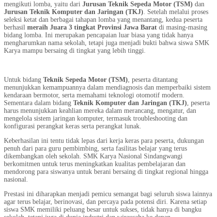
mengikuti lomba, yaitu dari
Jurusan Teknik Sepeda Motor (TSM)
dan
Jurusan Teknik Komputer dan Jaringan (TKJ)
. Setelah melalui proses
seleksi ketat dan berbagai tahapan lomba yang menantang, kedua peserta
berhasil
meraih Juara 3 tingkat Provinsi Jawa Barat
di masing-masing
bidang lomba. Ini merupakan pencapaian luar biasa yang tidak hanya
mengharumkan nama sekolah, tetapi juga menjadi bukti bahwa siswa SMK
Karya mampu bersaing di tingkat yang lebih tinggi.
Untuk bidang
Teknik Sepeda Motor (TSM)
, peserta ditantang
menunjukkan kemampuannya dalam mendiagnosis dan memperbaiki sistem
kendaraan bermotor, serta memahami teknologi otomotif modern.
Sementara dalam bidang
Teknik Komputer dan Jaringan (TKJ)
, peserta
harus menunjukkan keahlian mereka dalam merancang, mengatur, dan
mengelola sistem jaringan komputer, termasuk troubleshooting dan
konfigurasi perangkat keras serta perangkat lunak.
Keberhasilan ini tentu tidak lepas dari kerja keras para peserta, dukungan
penuh dari para guru pembimbing, serta fasilitas belajar yang terus
dikembangkan oleh sekolah. SMK Karya Nasional Sindangwangi
berkomitmen untuk terus meningkatkan kualitas pembelajaran dan
mendorong para siswanya untuk berani bersaing di tingkat regional hingga
nasional.
Prestasi ini diharapkan menjadi pemicu semangat bagi seluruh siswa lainnya
agar terus belajar, berinovasi, dan percaya pada potensi diri. Karena setiap
siswa SMK memiliki peluang besar untuk sukses, tidak hanya di bangku