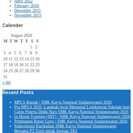
April 2022
February 2016
December 2015
November 2015
Calender
August 2026
M
T
W
T
F
S
S
1
2
3
4
5
6
7
8
9
10
11
12
13
14
15
16
17
18
19
20
21
22
23
24
25
26
27
28
29
30
31
« Jul
Recent Posts
MPLS Ramah | SMK Karya Nasional Sindangwangi 2026
Pra MPLS 2026: Langkah Awal Mengenal Lingkungan Sekolah bagi
Calon Peserta Didik Baru SMK Karya Nasional Sindangwangi 2026
In House Training (IHT) | SMK Karya Nasional Sindangwangi 2026
Pembagian Rapor Guru | SMK Karya Nasional Sindangwangi 2026
Sinkronisasi Kurikulum SMK Karya Nasional Sindangwangi
Bersama PT Forit untuk Jurusan TKJ