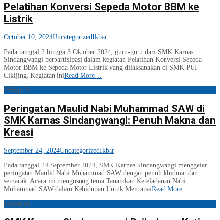
Pelatihan Konversi Sepeda Motor BBM ke
Listrik
October 10, 2024
Uncategorized
Ikbar
Pada tanggal 2 hingga 3 Oktober 2024, guru-guru dari SMK Karnas
Sindangwangi berpartisipasi dalam kegiatan Pelatihan Konversi Sepeda
Motor BBM ke Sepeda Motor Listrik yang dilaksanakan di SMK PUI
Cikijing. Kegiatan ini
Read More…
24
Sep/24
Peringatan Maulid Nabi Muhammad SAW di
SMK Karnas Sindangwangi: Penuh Makna dan
Kreasi
September 24, 2024
Uncategorized
Ikbar
Pada tanggal 24 September 2024, SMK Karnas Sindangwangi menggelar
peringatan Maulid Nabi Muhammad SAW dengan penuh khidmat dan
semarak. Acara ini mengusung tema Tanamkan Keteladanan Nabi
Muhammad SAW dalam Kehidupan Untuk Mencapai
Read More…
19
Sep/24