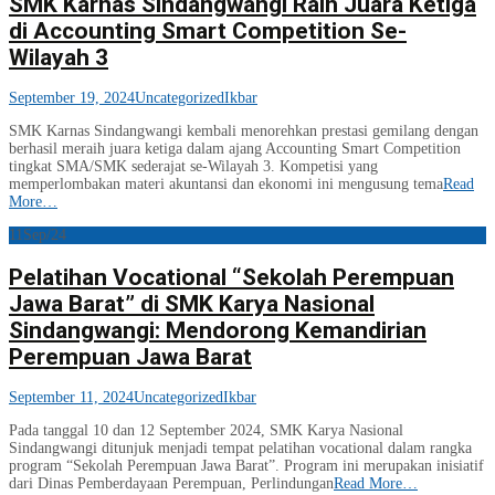
SMK Karnas Sindangwangi Raih Juara Ketiga
di Accounting Smart Competition Se-
Wilayah 3
September 19, 2024
Uncategorized
Ikbar
SMK Karnas Sindangwangi kembali menorehkan prestasi gemilang dengan
berhasil meraih juara ketiga dalam ajang Accounting Smart Competition
tingkat SMA/SMK sederajat se-Wilayah 3. Kompetisi yang
memperlombakan materi akuntansi dan ekonomi ini mengusung tema
Read
More…
11
Sep/24
Pelatihan Vocational “Sekolah Perempuan
Jawa Barat” di SMK Karya Nasional
Sindangwangi: Mendorong Kemandirian
Perempuan Jawa Barat
September 11, 2024
Uncategorized
Ikbar
Pada tanggal 10 dan 12 September 2024, SMK Karya Nasional
Sindangwangi ditunjuk menjadi tempat pelatihan vocational dalam rangka
program “Sekolah Perempuan Jawa Barat”. Program ini merupakan inisiatif
dari Dinas Pemberdayaan Perempuan, Perlindungan
Read More…