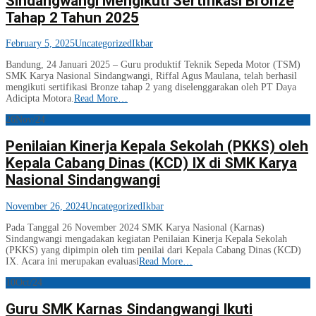
Sindangwangi Mengikuti Sertifikasi Bronze
Tahap 2 Tahun 2025
February 5, 2025
Uncategorized
Ikbar
Bandung, 24 Januari 2025 – Guru produktif Teknik Sepeda Motor (TSM)
SMK Karya Nasional Sindangwangi, Riffal Agus Maulana, telah berhasil
mengikuti sertifikasi Bronze tahap 2 yang diselenggarakan oleh PT Daya
Adicipta Motora.
Read More…
26
Nov/24
Penilaian Kinerja Kepala Sekolah (PKKS) oleh
Kepala Cabang Dinas (KCD) IX di SMK Karya
Nasional Sindangwangi
November 26, 2024
Uncategorized
Ikbar
Pada Tanggal 26 November 2024 SMK Karya Nasional (Karnas)
Sindangwangi mengadakan kegiatan Penilaian Kinerja Kepala Sekolah
(PKKS) yang dipimpin oleh tim penilai dari Kepala Cabang Dinas (KCD)
IX. Acara ini merupakan evaluasi
Read More…
10
Oct/24
Guru SMK Karnas Sindangwangi Ikuti