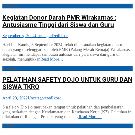
05
Sep/24
Kegiatan Donor Darah PMR Wirakarnas :
Antusiasme Tinggi dari Siswa dan Guru
September 5, 2024
Uncategorized
Ikbar
Hari ini, Kamis, 5 September 2024, telah dilaksanakan kegiatan donor
darah yang diselenggarakan oleh PMR (Palang Merah Remaja) Wirakarnas.
Kegiatan ini mendapat sambutan antusias dari para siswa dan guru di
sekolah, menunjukkan
Read More…
20
Apr/22
PELATIHAN SAFETY DOJO UNTUK GURU DAN
SISWA TKRO
April 20, 2022
Uncategorized
Ikbar
S a f e t y D o j o merupakan tempat untuk pelatihan dan pembelajaran
yang berkaitan dengan Keselamatan dan Kesehatan Kerja (K3). Pelatihan ini
dilakukan di Ruangan Praktek yang memang
Read More…
09
Feb/16