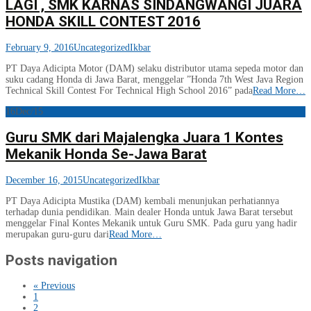
LAGI , SMK KARNAS SINDANGWANGI JUARA
HONDA SKILL CONTEST 2016
February 9, 2016
Uncategorized
Ikbar
PT Daya Adicipta Motor (DAM) selaku distributor utama sepeda motor dan
suku cadang Honda di Jawa Barat, menggelar ”Honda 7th West Java Region
Technical Skill Contest For Technical High School 2016” pada
Read More…
16
Dec/15
Guru SMK dari Majalengka Juara 1 Kontes
Mekanik Honda Se-Jawa Barat
December 16, 2015
Uncategorized
Ikbar
PT Daya Adicipta Mustika (DAM) kembali menunjukan perhatiannya
terhadap dunia pendidikan. Main dealer Honda untuk Jawa Barat tersebut
menggelar Final Kontes Mekanik untuk Guru SMK. Pada guru yang hadir
merupakan guru-guru dari
Read More…
Posts navigation
« Previous
1
2