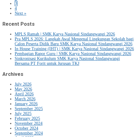
3
4
Next »
Recent Posts
MPLS Ramah | SMK Karya Nasional Sindangwangi 2026
Pra MPLS 2026: Langkah Awal Mengenal Lingkungan Sekolah bagi
Calon Peserta Didik Baru SMK Karya Nasional Sindangwangi 2026
In House Training (IHT) | SMK Karya Nasional Sindangwangi 2026
Pembagian Rapor Guru | SMK Karya Nasional Sindangwangi 2026
Sinkronisasi Kurikulum SMK Karya Nasional Sindangwangi
Bersama PT Forit untuk Jurusan TKJ
Archives
July 2026
May 2026
April 2026
March 2026
January 2026
September 2025
July 2025
February 2025
November 2024
October 2024
September 2024