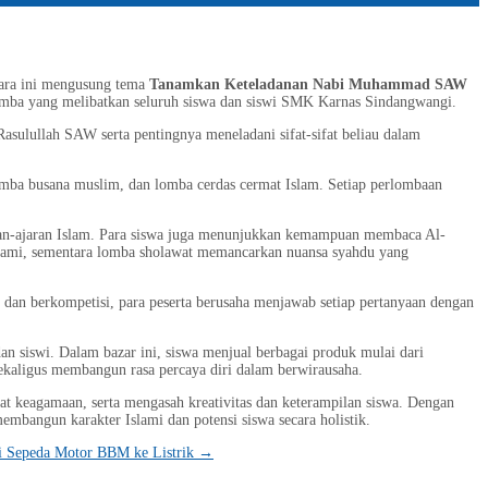
ara ini mengusung tema
Tanamkan Keteladanan Nabi Muhammad SAW
 lomba yang melibatkan seluruh siswa dan siswi SMK Karnas Sindangwangi.
sulullah SAW serta pentingnya meneladani sifat-sifat beliau dalam
lomba busana muslim, dan lomba cerdas cermat Islam. Setiap perlombaan
aran-ajaran Islam. Para siswa juga menunjukkan kemampuan membaca Al-
slami, sementara lomba sholawat memancarkan nuansa syahdu yang
dan berkompetisi, para peserta berusaha menjawab setiap pertanyaan dengan
an siswi. Dalam bazar ini, siswa menjual berbagai produk mulai dari
ekaligus membangun rasa percaya diri dalam berwirausaha.
agamaan, serta mengasah kreativitas dan keterampilan siswa. Dengan
embangun karakter Islami dan potensi siswa secara holistik.
i Sepeda Motor BBM ke Listrik
→