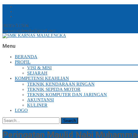
(0233)-511506
karnasmajalengka@gmail.com
Menu
Skip
BERANDA
to
PROFIL
content
VISI & MISI
SEJARAH
KOMPETENSI KEAHLIAN
TEKNIK KENDARAAN RINGAN
TEKNIK SEPEDA MOTOR
TEKNIK KOMPUTER DAN JARINGAN
AKUNTANSI
KULINER
LOGO
Search
for:
Peringatan Maulid Nabi Muhamma