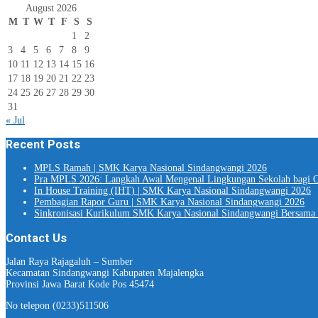
August 2026
M
T
W
T
F
S
S
1
2
3
4
5
6
7
8
9
10
11
12
13
14
15
16
17
18
19
20
21
22
23
24
25
26
27
28
29
30
31
« Jul
Recent Posts
MPLS Ramah | SMK Karya Nasional Sindangwangi 2026
Pra MPLS 2026: Langkah Awal Mengenal Lingkungan Sekolah bagi C
In House Training (IHT) | SMK Karya Nasional Sindangwangi 2026
Pembagian Rapor Guru | SMK Karya Nasional Sindangwangi 2026
Sinkronisasi Kurikulum SMK Karya Nasional Sindangwangi Bersama 
Contact Us
Jalan Raya Rajagaluh – Sumber
Kecamatan Sindangwangi Kabupaten Majalengka
Provinsi Jawa Barat Kode Pos 45474
No telepon (0233)511506