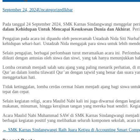
September 24, 2024
Uncategorized
Ikbar
Pada tanggal 24 September 2024, SMK Karnas Sindangwangi menggelar pe
dalam Kehidupan Untuk Mencapai Kesuksesan Dunia dan Akhirat
. Per
Pengajian pada acara ini dipandu oleh penceramah Ustadzah Nida Siti Nurha
kehidupan sehari-hari. Ustadzah Nida mengajak para siswa untuk lebih mende
Selain pengajian, berbagai perlombaan turut meramaikan acara ini. Perlomba
diikuti dengan antusias oleh siswa dan siswi, yang tak hanya menunjukkan bak
Lomba ceramah menjadi salah satu ajang yang paling menarik perhatian, di
Qur’an dalam lomba tilawatil Qur’an dengan tajwid yang benar dan suara y
menggetarkan hati.
Tidak ketinggalan, lomba cerdas cermat Islam menjadi ajang bagi siswa unt
tepat dan cepat.
Selain kegiatan religi, acara Maulid Nabi kali ini juga diwarnai dengan keg
makanan, minuman, hingga kerajinan tangan yang mereka buat sendiri. Kegi
Acara Maulid Nabi Muhammad SAW di SMK Karnas Sindangwangi menjadi mom
berbagai kegiatan positif yang melibatkan seluruh komponen sekolah, acara i
Post
←
SMK Karnas Sindangwangi Raih Juara Ketiga di Accounting Smart Compe
navigation