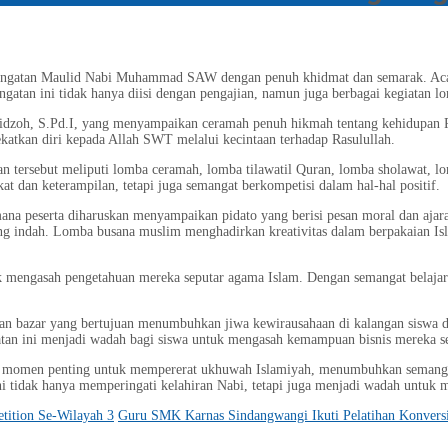
ringatan Maulid Nabi Muhammad SAW dengan penuh khidmat dan semarak. Ac
ingatan ini tidak hanya diisi dengan pengajian, namun juga berbagai kegiatan
fidzoh, S.Pd.I, yang menyampaikan ceramah penuh hikmah tentang kehidupan Ra
katkan diri kepada Allah SWT melalui kecintaan terhadap Rasulullah.
an tersebut meliputi lomba ceramah, lomba tilawatil Quran, lomba sholawat, 
at dan keterampilan, tetapi juga semangat berkompetisi dalam hal-hal positif.
 mana peserta diharuskan menyampaikan pidato yang berisi pesan moral dan aj
ang indah. Lomba busana muslim menghadirkan kreativitas dalam berpakaian I
uk mengasah pengetahuan mereka seputar agama Islam. Dengan semangat belajar 
iatan bazar yang bertujuan menumbuhkan jiwa kewirausahaan di kalangan siswa d
atan ini menjadi wadah bagi siswa untuk mengasah kemampuan bisnis mereka s
en penting untuk mempererat ukhuwah Islamiyah, menumbuhkan semangat ke
ni tidak hanya memperingati kelahiran Nabi, tetapi juga menjadi wadah untuk m
tition Se-Wilayah 3
Guru SMK Karnas Sindangwangi Ikuti Pelatihan Konvers