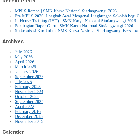
Recent Posts
MPLS Ramah | SMK Karya Nasional Sindangwangi 2026
Pra MPLS 2026: Langkah Awal Mengenal Lingkungan Sekolah bagi C
In House Training (IHT) | SMK Karya Nasional Sindangwangi 2026
Pembagian Rapor Guru | SMK Karya Nasional Sindangwangi 2026
Sinkronisasi Kurikulum SMK Karya Nasional Sindangwangi Bersama 
Archives
July 2026
May 2026
April 2026
March 2026
January 2026
September 2025
July 2025
February 2025
November 2024
October 2024
September 2024
April 2022
February 2016
December 2015
November 2015
Calender