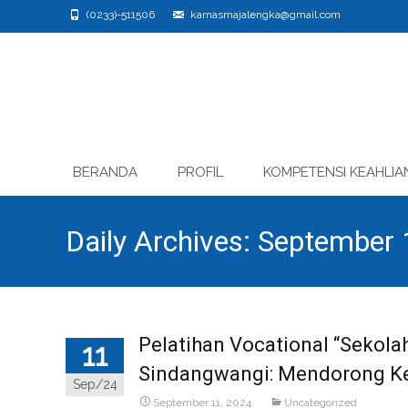
(0233)-511506
karnasmajalengka@gmail.com
Skip
BERANDA
PROFIL
KOMPETENSI KEAHLIA
to
content
Daily Archives: September 
Pelatihan Vocational “Sekol
11
Sindangwangi: Mendorong K
Sep/24
September 11, 2024
Uncategorized